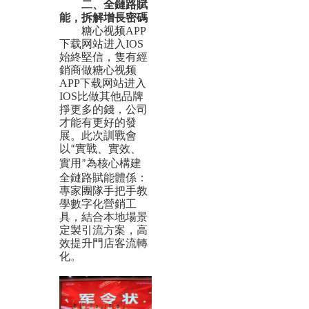
二、
全鏈路賦
能
，
拆解增長密碼
糖心视频APP
下载网站进入IOS
始終堅信，隻有經
銷商做糖心视频
APP下载网站进入
IOS比做其他品牌
掙更多的錢，公司
才能有更好的發
展。此次訓戰會
以
實戰、實效、
“
實用
為核心構建
”
全鏈路賦能體係：
專家團隊手把手教
學數字化營銷工
具，結合本地場景
定製引流方案，高
效提升門店客流轉
化。