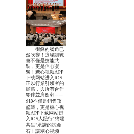
衝鋒的號角已
然吹響！這場訓戰
會不僅是技能武
裝，更是信心凝
聚！糖心视频APP
下载网站进入IOS
正以行業引領者的
擔當，與所有合作
夥伴並肩衝刺
——
不僅是銷售攻
618
堅戰，更是糖心视
频APP下载网站进
入IOS人踐行
終端
“
共生
承諾的試金
”
石！讓糖心视频