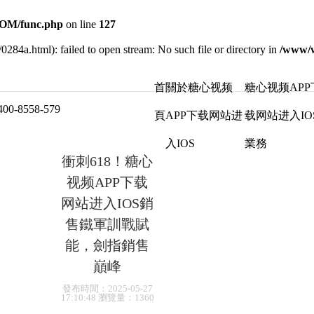
OM/func.php
on line
127
/0284a.html): failed to open stream: No such file or directory in
/www/
首
關於糖心视频
糖心视频APP
8558-579
頁
APP下载网站进
载网站进入IO
入IOS
業務
衝刺618！糖心
视频APP下载
网站进入IOS銷
售鐵軍訓戰賦
能，劍指銷售
巔峰
發布時間
：2025-05-27
17:10:48
瀏覽量：
1360