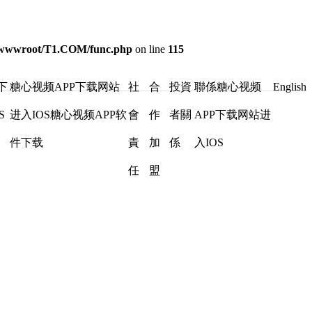
wwwroot/T1.COM/func.php
on line
115
下
糖心视频APP下载网站
社
合
投資
聯係糖心视频
English
S
进入IOS糖心视频APP软
會
作
者關
APP下载网站进
件下载
責
加
係
入IOS
任
盟