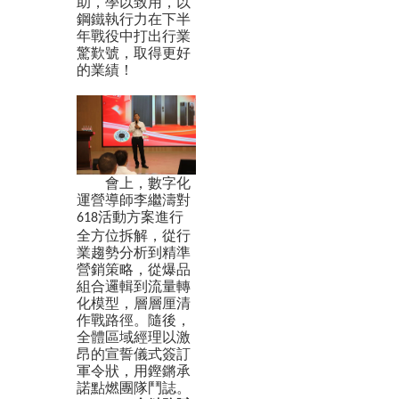
助，學以致用，以
鋼鐵執行力在下半
年戰役中打出行業
驚歎號，取得更好
的業績！
會上，數字化
運營導師李繼濤對
活動方案進行
618
全方位拆解，從行
業趨勢分析到精準
營銷策略，從爆品
組合邏輯到流量轉
化模型，層層厘清
作戰路徑。隨後，
全體區域經理以激
昂的宣誓儀式簽訂
軍令狀，用鏗鏘承
諾點燃團隊鬥誌。