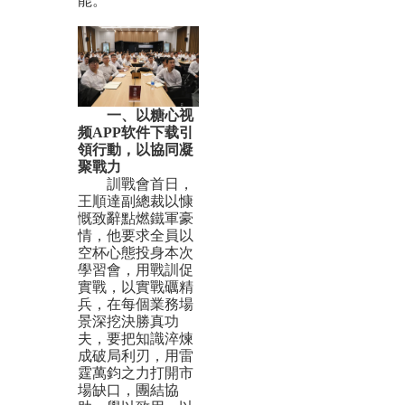
能。
一、
以糖心视
频APP软件下载引
領行動
，
以協同凝
聚戰力
訓戰會首日，
王順達副總裁以慷
慨致辭點燃鐵軍豪
情，他要求全員以
空杯心態投身本次
學習會，用戰訓促
實戰，以實戰礪精
兵，在每個業務場
景深挖決勝真功
夫，要把知識淬煉
成破局利刃，用雷
霆萬鈞之力打開市
場缺口，團結協