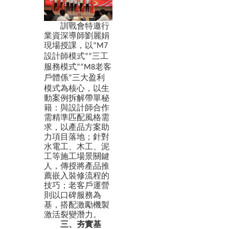
訓戰會特邀行
業資深導師劉麗娟
現場授課，以
“M7
設計師模式
三工
”“
服務模式
老客
”“M8
戶體係
三大盈利
”
模式為核心，以生
動案例拆解帶單秘
籍：與設計師合作
需精準匹配風格需
求，以產品方案助
力項目落地；針對
水電工、木工、泥
工等施工場景關鍵
人，傳授將產品推
薦嵌入裝修流程的
技巧；老客戶運營
則以口碑服務為
基，搭配激勵機製
激活裂變潛力。
三、
夯實基