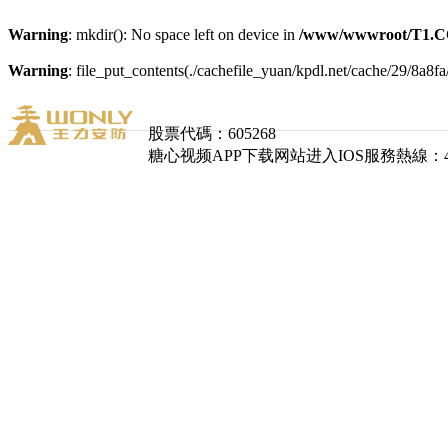
Warning
: mkdir(): No space left on device in
/www/wwwroot/T1.C
Warning
: file_put_contents(./cachefile_yuan/kpdl.net/cache/29/8a8fa
股票代碼：605268
糖心视频APP下载网站进入IOS服務熱線：400-