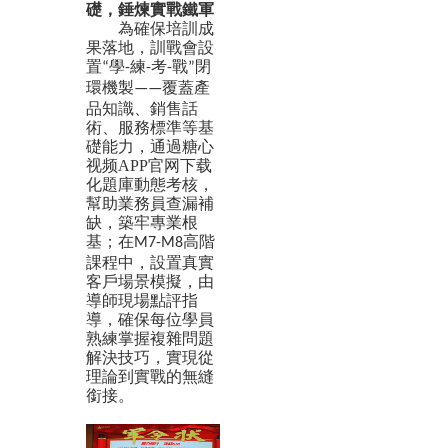
礎
，
錘煉實戰鐵軍
為確保培訓成
果落地，訓戰會設
置
學
練
考
戰
閉
“
-
-
-
”
環機製
覆蓋產
——
品知識、銷售話
術、服務標準等基
礎能力，通過糖心
视频APP官网下载
化題庫動態考核，
幫助業務員查漏補
缺，築牢專業根
基；在
高階
M7-M8
課程中，設置真實
客戶場景模擬，由
導師現場點評指
導，確保每位學員
熟練掌握複雜問題
解決技巧，實現從
理論到實戰的無縫
銜接。