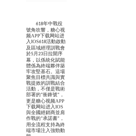
年中戰役
618
號角吹響，糖心视
频APP下载网站进
入IOS
活動啟動
618
及區域經理訓戰會
於
月
日拉開序
5
23
幕，以係統化賦能
體係為終端夥伴築
牢攻堅基石。這場
聚焦目標共識與實
戰提效的訓戰結合
活動，不僅是戰術
部署的
衝鋒號
，
“
”
更是糖心视频APP
下载网站进入IOS
與全國經銷商並肩
作戰的
承諾書
，
“
”
用全流程支持為終
端市場注入強勁動